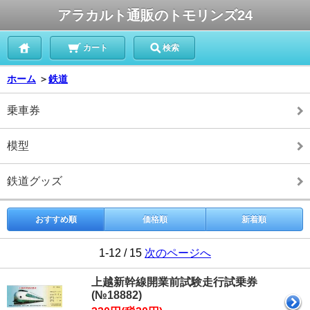
アラカルト通販のトモリンズ24
カート
検索
ホーム
＞
鉄道
乗車券
模型
鉄道グッズ
おすすめ順
価格順
新着順
1-12 / 15
次のページへ
上越新幹線開業前試験走行試乗券
(№18882)