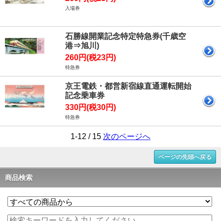
入場券
石勝線開業記念特定特急券(千歳空
港⇒旭川)
260円(税23円)
特急券
京王電鉄・都営新宿線直通運転開始
記念乗車券
330円(税30円)
特急券
1-12 / 15
次のページへ
ページの先頭へ戻る
商品検索