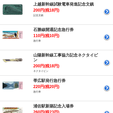
上越新幹線試験電車発進記念文鎮
200円(税18円)
記念文鎮
石勝線開通記念急行券
110円(税10円)
急行券
山陽新幹線工事協力記念ネクタイピ
ン
200円(税18円)
ネクタイピン
帯広駅発行急行券
220円(税20円)
急行券
浦佐駅新築記念入場券
260円(税23円)