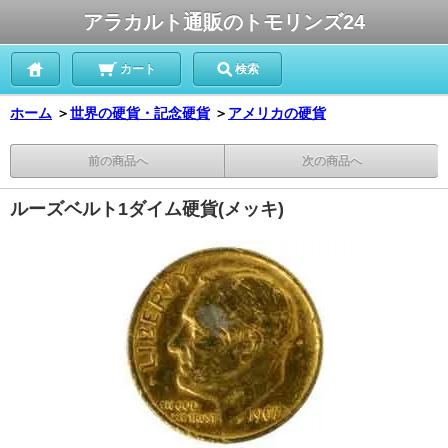
アラカルト通販のトモリンズ24
カート
検索
ホーム
＞
世界の硬貨・記念硬貨
＞
アメリカの硬貨
前の商品へ
次の商品へ
ルーズベルト1ダイム硬貨(メッキ)