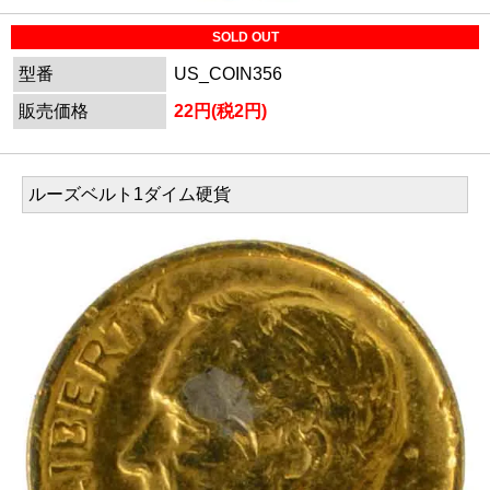
SOLD OUT
型番
US_COIN356
販売価格
22円(税2円)
ルーズベルト1ダイム硬貨