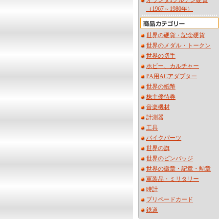
オランダ1グルデン硬貨
（1967～1980年）
世界の硬貨・記念硬貨
世界のメダル・トークン
世界の切手
ホビー、カルチャー
PA用ACアダプター
世界の紙幣
株主優待券
音楽機材
計測器
工具
バイクパーツ
世界の旗
世界のピンバッジ
世界の徽章・記章・勲章
軍装品・ミリタリー
時計
プリペードカード
鉄道