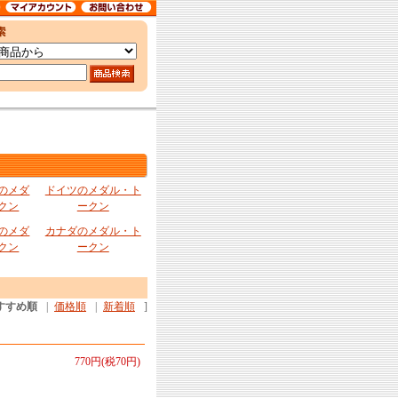
のメダ
ドイツのメダル・ト
クン
ークン
のメダ
カナダのメダル・ト
クン
ークン
すすめ順
|
価格順
|
新着順
]
770円(税70円)