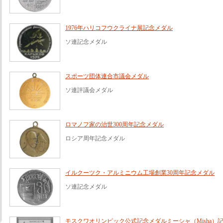
1976年ハリコフウクライナ展記念メダル
ソ連記念メダル
スポーツ団体連合市議会メダル
ソ連評議会メダル
ロマノフ家の治世300周年記念メダル
ロシア周年記念メダル
イルクーツク・アルミニウム工場創業30周年記念メダル
ソ連記念メダル
モスクワオリンピック公式記念メダルミーシャ（Misha）