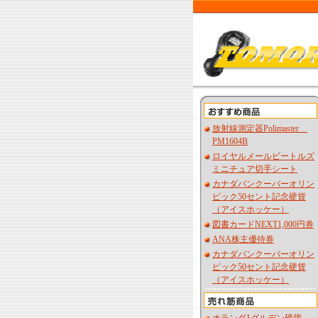
放射線測定器Polimaster
PM1604B
ロイヤルメールビートルズ
ミニチュア切手シート
カナダバンクーバーオリン
ピック50セント記念硬貨
（アイスホッケー）
図書カードNEXT1,000円券
ANA株主優待券
カナダバンクーバーオリン
ピック50セント記念硬貨
（アイスホッケー）