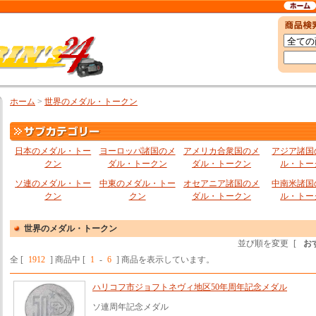
ホーム
>
世界のメダル・トークン
日本のメダル・トー
ヨーロッパ諸国のメ
アメリカ合衆国のメ
アジア諸国
クン
ダル・トークン
ダル・トークン
ル・トー
ソ連のメダル・トー
中東のメダル・トー
オセアニア諸国のメ
中南米諸国
クン
クン
ダル・トークン
ル・トー
世界のメダル・トークン
並び順を変更
[
お
全 [
1912
] 商品中 [
1
-
6
] 商品を表示しています。
ハリコフ市ジョフトネヴィ地区50年周年記念メダル
ソ連周年記念メダル