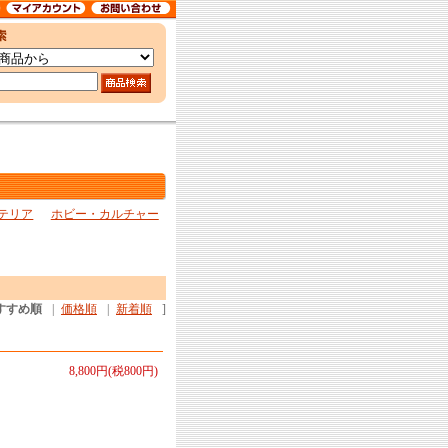
テリア
ホビー・カルチャー
すすめ順
|
価格順
|
新着順
]
8,800円(税800円)