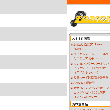
放射線測定器Polimaster
PM1604B
ロイヤルメールビートルズ
ミニチュア切手シート
カナダバンクーバーオリン
ピック50セント記念硬貨
（アイスホッケー）
図書カードNEXT1,000円券
ANA株主優待券
カナダバンクーバーオリン
ピック50セント記念硬貨
（アイスホッケー）