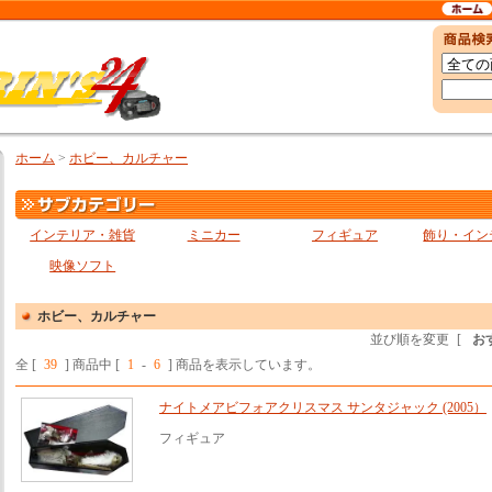
ホーム
>
ホビー、カルチャー
インテリア・雑貨
ミニカー
フィギュア
飾り・イン
映像ソフト
ホビー、カルチャー
並び順を変更
[
お
全 [
39
] 商品中 [
1
-
6
] 商品を表示しています。
ナイトメアビフォアクリスマス サンタジャック (2005）
フィギュア