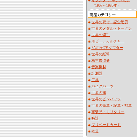
オランダ1グルデン硬貨
（1967～1980年）
世界の硬貨・記念硬貨
世界のメダル・トークン
世界の切手
ホビー、カルチャー
PA用ACアダプター
世界の紙幣
株主優待券
音楽機材
計測器
工具
バイクパーツ
世界の旗
世界のピンバッジ
世界の徽章・記章・勲章
軍装品・ミリタリー
時計
プリペードカード
鉄道