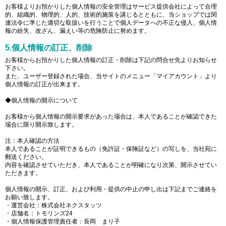
お客様よりお預かりした個人情報の安全管理はサービス提供会社によって合理
的、組織的、物理的、人的、技術的施策を講じるとともに、当ショップでは関
連法令に準じた適切な取扱いを行うことで個人データへの不正な侵入、個人情
報の紛失、改ざん、漏えい等の危険防止に努めます。
5.個人情報の訂正、削除
お客様からお預かりした個人情報の訂正・削除は下記の問合せ先よりお知らせ
下さい。
また、ユーザー登録された場合、当サイトのメニュー「マイアカウント」より
個人情報の訂正が出来ます。
◆個人情報の開示について
お客様から個人情報の開示要求があった場合は、本人であることが確認できた
場合に限り開示致します。
注：本人確認の方法
本人であることが証明できるもの（免許証・保険証など）の写しを、当社宛に
郵送ください。
内容を確認させていただき、本人であることが明確になり次第、開示させてい
ただきます。
個人情報の開示、訂正、および利用・提供の中止の申し出は下記までご連絡を
お願い致します。
・運営会社：株式会社ネクスタッツ
・店舗名：トモリンズ24
・個人情報保護管理責任者：長岡 まり子