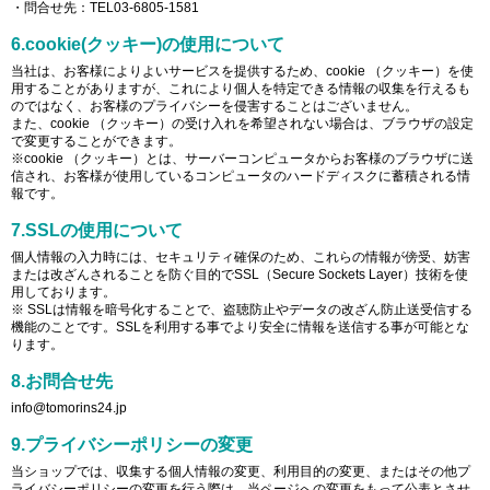
・問合せ先：TEL03-6805-1581
6.cookie(クッキー)の使用について
当社は、お客様によりよいサービスを提供するため、cookie （クッキー）を使
用することがありますが、これにより個人を特定できる情報の収集を行えるも
のではなく、お客様のプライバシーを侵害することはございません。
また、cookie （クッキー）の受け入れを希望されない場合は、ブラウザの設定
で変更することができます。
※cookie （クッキー）とは、サーバーコンピュータからお客様のブラウザに送
信され、お客様が使用しているコンピュータのハードディスクに蓄積される情
報です。
7.SSLの使用について
個人情報の入力時には、セキュリティ確保のため、これらの情報が傍受、妨害
または改ざんされることを防ぐ目的でSSL（Secure Sockets Layer）技術を使
用しております。
※ SSLは情報を暗号化することで、盗聴防止やデータの改ざん防止送受信する
機能のことです。SSLを利用する事でより安全に情報を送信する事が可能とな
ります。
8.お問合せ先
info@tomorins24.jp
9.プライバシーポリシーの変更
当ショップでは、収集する個人情報の変更、利用目的の変更、またはその他プ
ライバシーポリシーの変更を行う際は、当ページへの変更をもって公表とさせ