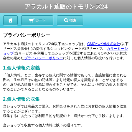
アラカルト通販のトモリンズ24
カート
検索
プライバシーポリシー
アラカルト通販のトモリンズ24(以下当ショップ)は、
GMOペパボ株式会社
(以下
サービス提供会社)の提供するショッピングカートASPサービス
カラーミーシ
ョップ
(当サービス)を利用して当ショップを開設するにあたりGMOペパボ株式
会社の定めた
プライバシー・ポリシー
に則った個人情報の取扱いを行います。
1.個人情報の定義
「個人情報」とは、生存する個人に関する情報であって、当該情報に含まれる
氏名、生年月日その他の記述等により特定の個人を識別することができるも
の、及び他の情報と容易に照合することができ、それにより特定の個人を識別
することができることとなるものをいいます。
2.個人情報の収集
当ショップでは商品のご購入、お問合せをされた際にお客様の個人情報を収集
することがございます。
収集するにあたっては利用目的を明記の上、適法かつ公正な手段によります。
当ショップで収集する個人情報は以下の通りです。