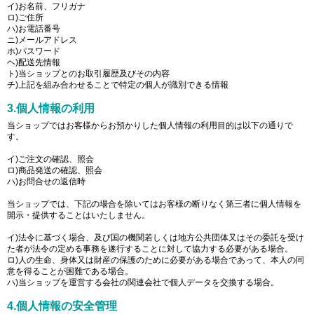
イ)お名前、フリガナ
ロ)ご住所
ハ)お電話番号
ニ)メールアドレス
ホ)パスワード
ヘ)配送先情報
ト)当ショップとのお取引履歴及びその内容
チ)上記を組み合わせることで特定の個人が識別できる情報
3.個人情報の利用
当ショップではお客様からお預かりした個人情報の利用目的は以下の通りで
す。
イ)ご注文の確認、照会
ロ)商品発送の確認、照会
ハ)お問合せの返信時
当ショップでは、下記の場合を除いてはお客様の断りなく第三者に個人情報を
開示・提供することはいたしません。
イ)法令に基づく場合、及び国の機関若しくは地方公共団体又はその委託を受け
た者が法令の定める事務を遂行することに対して協力する必要がある場合。
ロ)人の生命、身体又は財産の保護のために必要がある場合であって、本人の同
意を得ることが困難である場合。
ハ)当ショップを運営する会社の関連会社で個人データを交換する場合。
4.個人情報の安全管理