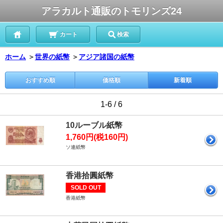
アラカルト通販のトモリンズ24
カート
検索
ホーム
＞
世界の紙幣
＞
アジア諸国の紙幣
おすすめ順
価格順
新着順
1-6 / 6
10ルーブル紙幣
1,760円(税160円)
ソ連紙幣
香港拾圓紙幣
SOLD OUT
香港紙幣