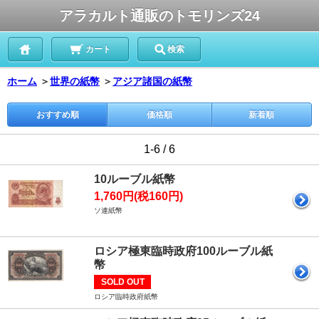
アラカルト通販のトモリンズ24
カート
検索
ホーム
＞
世界の紙幣
＞
アジア諸国の紙幣
おすすめ順
価格順
新着順
1-6 / 6
10ルーブル紙幣
1,760円(税160円)
ソ連紙幣
ロシア極東臨時政府100ルーブル紙
幣
SOLD OUT
ロシア臨時政府紙幣