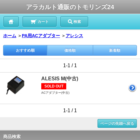
アラカルト通販のトモリンズ24
カート
検索
ホーム
＞
PA用ACアダプター
＞
アレシス
おすすめ順
価格順
新着順
1-1 / 1
ALESIS M(中古)
SOLD OUT
ACアダプター(中古)
1-1 / 1
ページの先頭へ戻る
商品検索