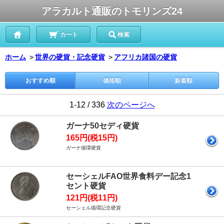
アラカルト通販のトモリンズ24
カート
検索
ホーム
＞
世界の硬貨・記念硬貨
＞
アフリカ諸国の硬貨
おすすめ順
価格順
新着順
1-12 / 336
次のページへ
ガーナ50セディ硬貨
165円(税15円)
ガーナ循環硬貨
セーシェルFAO世界食料デー記念1
セント硬貨
121円(税11円)
セーシェル循環記念硬貨