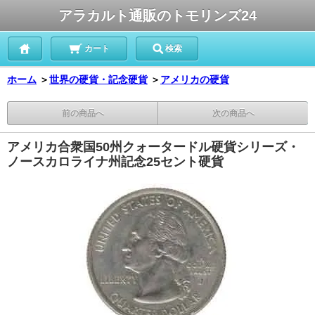
アラカルト通販のトモリンズ24
カート
検索
ホーム
＞
世界の硬貨・記念硬貨
＞
アメリカの硬貨
前の商品へ
次の商品へ
アメリカ合衆国50州クォータードル硬貨シリーズ・
ノースカロライナ州記念25セント硬貨