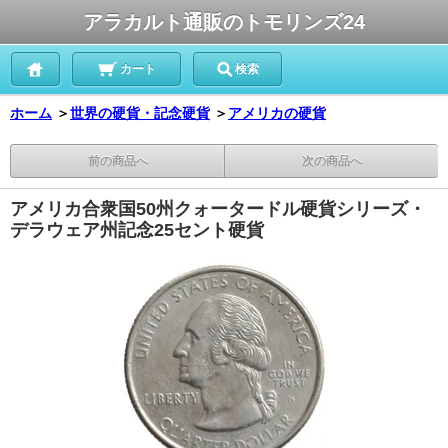
アラカルト通販のトモリンズ24
カート
検索
ホーム
＞
世界の硬貨・記念硬貨
＞
アメリカの硬貨
前の商品へ
次の商品へ
アメリカ合衆国50州クォータードル硬貨シリーズ・
デラウェア州記念25セント硬貨