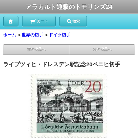
アラカルト通販のトモリンズ24
カート
検索
ホーム
＞
世界の切手
＞
ドイツ切手
前の商品へ
次の商品へ
ライプツィヒ・ドレスデン駅記念20ペニヒ切手