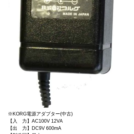
※KORG電源アダプター(中古)
【入 力】AC100V 12VA
【出 力】DC9V 600mA