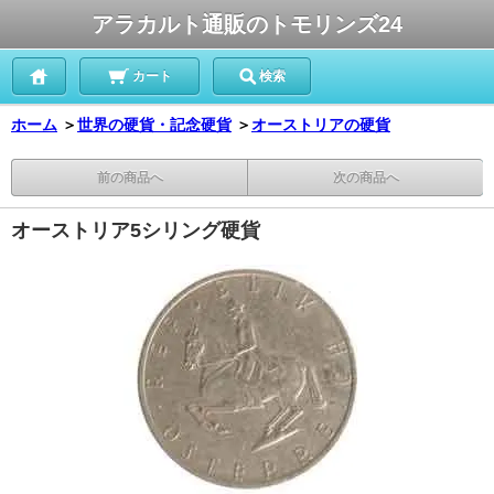
アラカルト通販のトモリンズ24
カート
検索
ホーム
＞
世界の硬貨・記念硬貨
＞
オーストリアの硬貨
前の商品へ
次の商品へ
オーストリア5シリング硬貨