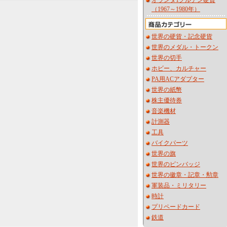
オランダ1グルデン硬貨
（1967～1980年）
世界の硬貨・記念硬貨
世界のメダル・トークン
世界の切手
ホビー、カルチャー
PA用ACアダプター
世界の紙幣
株主優待券
音楽機材
計測器
工具
バイクパーツ
世界の旗
世界のピンバッジ
世界の徽章・記章・勲章
軍装品・ミリタリー
時計
プリペードカード
鉄道