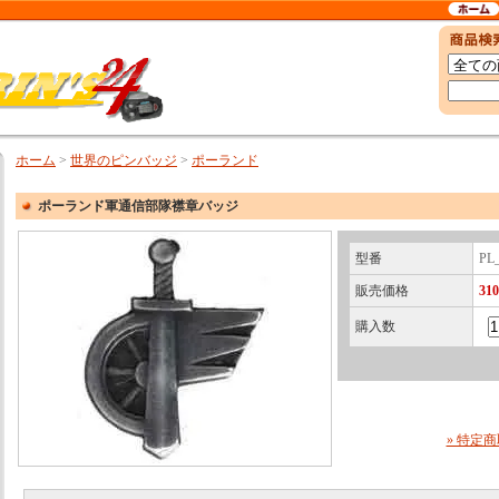
ホーム
>
世界のピンバッジ
>
ポーランド
ポーランド軍通信部隊襟章バッジ
型番
PL
販売価格
31
購入数
» 特定