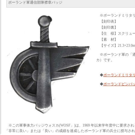
ポーランド軍通信部隊襟章バッジ
※ポーランドミリタ
【刻印表】
【刻印裏】
【仕 様】スクリュ
【素 材】
【サイズ】21.3×23.0
※ポーランド軍の「
カ）です。
◆
ポーランドミリタ
◆
ポーランドピンバ
※この軍事体力バッジウォスカ(WOSF」)は、1969 年以来学年度中に要求
「非常に良い」または「良い」の成績を達成したポーランド軍の兵士に授与され