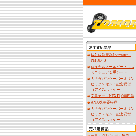
放射線測定器Polimaster
PM1604B
ロイヤルメールビートルズ
ミニチュア切手シート
カナダバンクーバーオリン
ピック50セント記念硬貨
（アイスホッケー）
図書カードNEXT1,000円券
ANA株主優待券
カナダバンクーバーオリン
ピック50セント記念硬貨
（アイスホッケー）