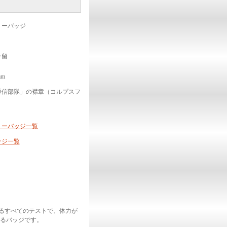
リーバッジ
ー留
mm
通信部隊」の襟章（コルプスフ
リーバッジ一覧
ッジ一覧
されるすべてのテストで、体力が
るバッジです。