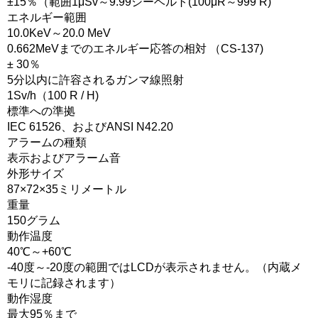
±15％（範囲1μSv～9.99シーベルト(100μR～999 R)
エネルギー範囲
10.0KeV～20.0 MeV
0.662MeVまでのエネルギー応答の相対 （CS-137)
± 30％
5分以内に許容されるガンマ線照射
1Sv/h（100 R / H)
標準への準拠
IEC 61526、およびANSI N42.20
アラームの種類
表示およびアラーム音
外形サイズ
87×72×35ミリメートル
重量
150グラム
動作温度
40℃～+60℃
-40度～-20度の範囲ではLCDが表示されません。（内蔵メ
モリに記録されます）
動作湿度
最大95％まで