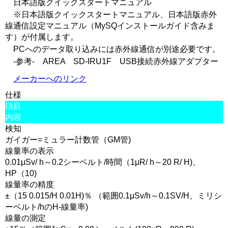
日本語版クイックスタートマニュアル
※日本語版クイックスタートマニュアル、日本語版赤外
線通信設定マニュアル（MySQインストールガイド含みま
す）が付属します。
PCへのデータ取り込みには赤外線通信が別途必要です。
-参考- AREA SD-IRU1F USB接続赤外線アダプター
メーカーへのリンク
仕様
項目
内容
検知
ガイガー=ミュラー計数管（GM管)
線量率の表示
0.01μSv/ h～0.2シーベルト/時間（1μR/ h～20 R/ H)、
HP（10)
線量率の精度
±（15 0.015/H 0.01H)％ （範囲0.1μSv/h～0.1SV/H、ミリシ
ーベルト/hのH-線量率)
線量の測定