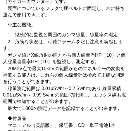
（ガイガーカウンター）です。
裏面についているフックで腰ベルトに固定し、常に持ち
運んで使用できます。
※主な機能。
1．継続的な監視と周囲のガンマ線量、線量率の測定
2．危険な状況は、可聴アラームをだし注意を喚起しま
す。
ガンマ線とX線放射の両方から個人線量当HP（10）と個
人線量当量率HP（10）を監視し、測定する。
20MeV点で最大10keVの範囲からのエネルギーの変動を
補償する能力は、これらの個人線量計は極めて正確な測定
を行うことができます。
線量測定範囲は 0.01μSv/hr～0.2 Sv/hrであり 線量累積
0.01 μSv/hr～ 9.99 Sv/hr の範囲で計測し、 エックス線も広
範囲で検知することが出来ます。
最大で1,000の測定データを記録することが出来ます。
◆付属品
マニュアル（英語版）、保証書、CD、単三電池1本